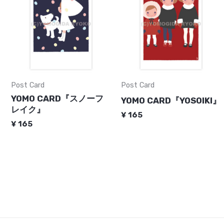
Post Card
Post Card
YOMO CARD『スノーフ
YOMO CARD『YOSOIKI』
レイク』
¥
165
¥
165