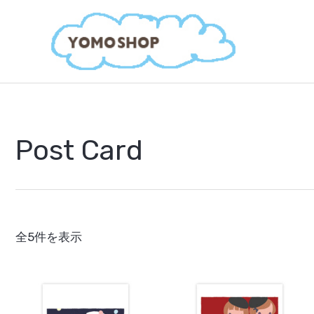
内
容
を
ス
キ
ッ
プ
Post Card
新
全5件を表示
し
い
順